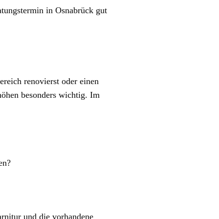
eratungstermin in Osnabrück gut
reich renovierst oder einen
öhen besonders wichtig. Im
en?
arnitur und die vorhandene