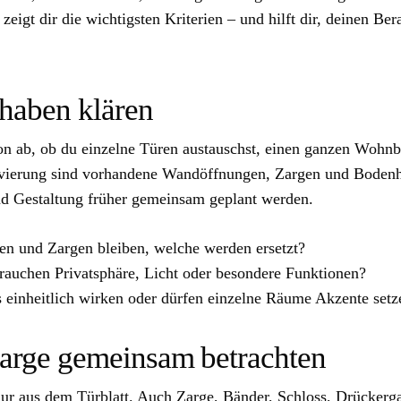
zeigt dir die wichtigsten Kriterien – und hilft dir, deinen B
rhaben klären
on ab, ob du einzelne Türen austauschst, einen ganzen Wohnbe
ovierung sind vorhandene Wandöffnungen, Zargen und Bodenh
 Gestaltung früher gemeinsam geplant werden.
n und Zargen bleiben, welche werden ersetzt?
uchen Privatsphäre, Licht oder besondere Funktionen?
s einheitlich wirken oder dürfen einzelne Räume Akzente setz
Zarge gemeinsam betrachten
nur aus dem Türblatt. Auch Zarge, Bänder, Schloss, Drückerg