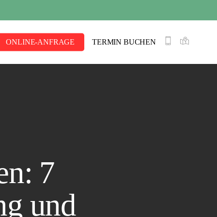
N
ONLINE-ANFRAGE
TERMIN BUCHEN
Von der
Online-
Anfrage
bis zur perfek
Montage
.
en: 7
ng und