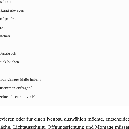
 wählen
irkung abwägen
arf prüfen
nen
eichen
Osnabrück
rück buchen
schon genaue Maße haben?
zusammen anfragen?
nzelne Türen sinnvoll?
ieren oder für einen Neubau auswählen möchte, entscheidet 
rfläche, Lichtausschnitt, Öffnungsrichtung und Montage müs