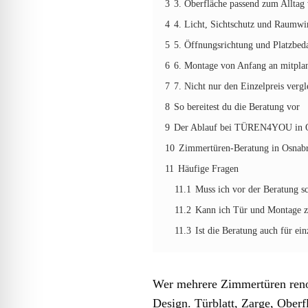
3
3. Oberfläche passend zum Alltag
4
4. Licht, Sichtschutz und Raumw
5
5. Öffnungsrichtung und Platzbed
6
6. Montage von Anfang an mitpla
7
7. Nicht nur den Einzelpreis vergl
8
So bereitest du die Beratung vor
9
Der Ablauf bei TÜREN4YOU in 
10
Zimmertüren-Beratung in Osnab
11
Häufige Fragen
11.1
Muss ich vor der Beratung 
11.2
Kann ich Tür und Montage 
11.3
Ist die Beratung auch für ei
Wer mehrere Zimmertüren renov
Design. Türblatt, Zarge, Obe